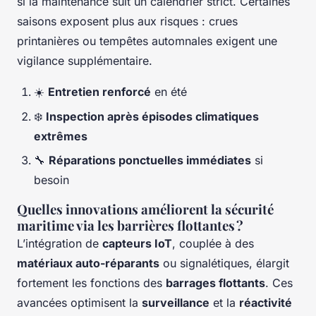
si la maintenance suit un calendrier strict. Certaines
saisons exposent plus aux risques : crues
printanières ou tempêtes automnales exigent une
vigilance supplémentaire.
☀️
Entretien renforcé
en été
❄️
Inspection après épisodes climatiques
extrêmes
🔧
Réparations ponctuelles immédiates
si
besoin
Quelles innovations améliorent la sécurité
maritime via les barrières flottantes ?
L’intégration de
capteurs IoT
, couplée à des
matériaux auto-réparants
ou signalétiques, élargit
fortement les fonctions des
barrages flottants
. Ces
avancées optimisent la
surveillance
et la
réactivité