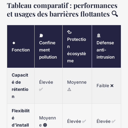
Tableau comparatif : performances
et usages des barrières flottantes 🔍
🦆
⛽
🚢
Protectio
🔸
Confine
Défense
n
Fonction
ment
anti-
écosystè
pollution
intrusion
me
Capacit
é de
Élevée
Moyenne
Faible ❌
rétentio
✅
⚠️
n
Flexibilit
é
Moyenn
Élevée ✅
Élevée ✅
d’install
e 🟠