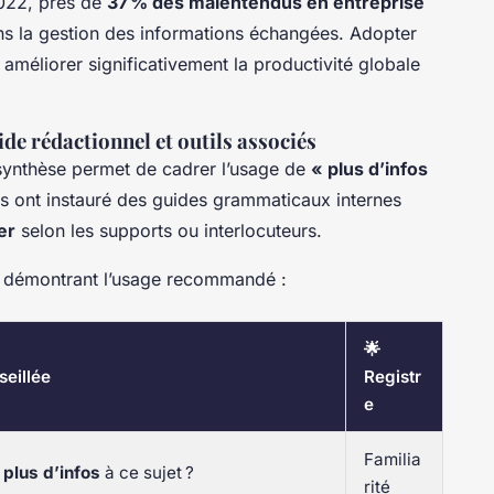
2022, près de
37 % des malentendus en entreprise
s la gestion des informations échangées. Adopter
améliorer significativement la productivité globale
de rédactionnel et outils associés
synthèse permet de cadrer l’usage de
« plus d’infos
s ont instauré des guides grammaticaux internes
er
selon les supports ou interlocuteurs.
f démontrant l’usage recommandé :
🌟
seillée
Registr
e
Familia
r
plus d’infos
à ce sujet ?
rité