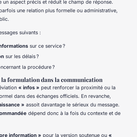
e un aspect précis et réduit le champ de réponse.
arfois une relation plus formelle ou administrative,
lic.
messages suivants :
informations
sur ce service ?
on
sur les délais ?
ncernant la procédure ?
de la formulation dans la communication
éviation
« infos »
peut renforcer la proximité ou la
nformel dans des échanges officiels. En revanche,
aissance »
assoit davantage le sérieux du message.
ecommandée
dépend donc à la fois du contexte et de
ore information »
pour la version soutenue ou
«