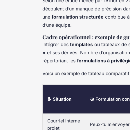
Selon une étude menée par l’Afnor en 
découlent d’un manque de précision dan
une
formulation structurée
contribue à 
d’une équipe.
Cadre opérationnel : exemple de gui
Intégrer des
templates
ou tableaux de 
»
et ses dérivés. Nombre d’organisation
répertoriant les
formulations à privilégi
Voici un exemple de tableau comparati
📝 Situation
🤝 Formulation con
Courriel interne
Peux-tu m’envoye
projet