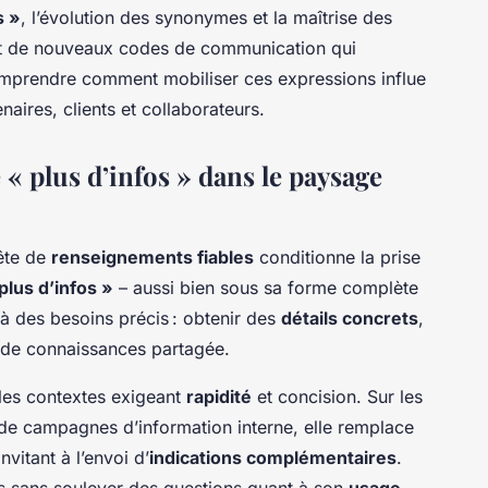
s »
, l’évolution des synonymes et la maîtrise des
 de nouveaux codes de communication qui
omprendre comment mobiliser ces expressions influe
naires, clients et collaborateurs.
« plus d’infos » dans le paysage
ête de
renseignements fiables
conditionne la prise
plus d’infos »
– aussi bien sous sa forme complète
à des besoins précis : obtenir des
détails concrets
,
e de connaissances partagée.
les contextes exigeant
rapidité
et concision. Sur les
 de campagnes d’information interne, elle remplace
nvitant à l’envoi d’
indications complémentaires
.
as sans soulever des questions quant à son
usage