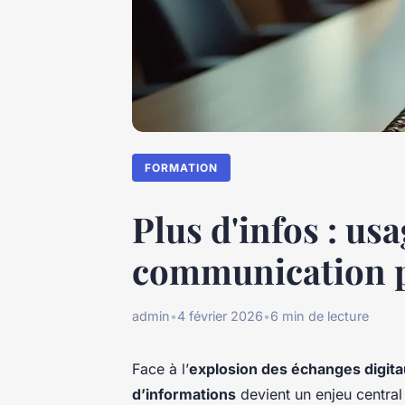
FORMATION
Plus d'infos : us
communication p
admin
•
4 février 2026
•
6 min de lecture
Face à l’
explosion des échanges digit
d’informations
devient un enjeu centra