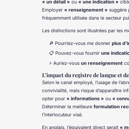
« un détail »
ou
« une indication »
cibl
Employer
« renseignement »
suggère p
fréquemment utilisée dans le secteur pub
Les distinctions sont illustrées par les 
🔎 Pourriez-vous me donner
plus d’
📋 Pouvez-vous fournir
une indicati
⚡ Auriez-vous
un renseignement
co
L’impact du registre de langue et 
Selon le canal employé, l’usage de l’abr
convivialité, mais risque d’apparaître i
opter pour
« informations »
ou
« conn
Déterminer la meilleure
formulation r
l’interlocuteur visé.
En anglais, l’équivalent direct serait
« m